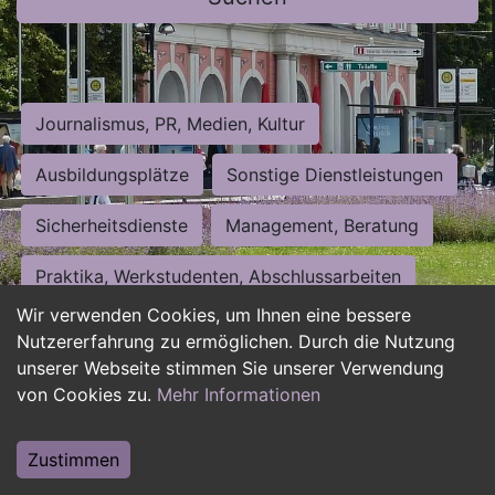
Journalismus, PR, Medien, Kultur
Ausbildungsplätze
Sonstige Dienstleistungen
Sicherheitsdienste
Management, Beratung
Praktika, Werkstudenten, Abschlussarbeiten
Wir verwenden Cookies, um Ihnen eine bessere
Personalwesen
Assistenz, Sekretariat
Nutzererfahrung zu ermöglichen. Durch die Nutzung
unserer Webseite stimmen Sie unserer Verwendung
Hilfskräfte, Aushilfs- und Nebenjobs
von Cookies zu.
Mehr Informationen
Einkauf, Logistik, Materialwirtschaft
Zustimmen
Weiterbildung, Studium, duale Ausbildung