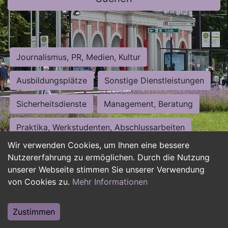
Journalismus, PR, Medien, Kultur
Ausbildungsplätze
Sonstige Dienstleistungen
Sicherheitsdienste
Management, Beratung
Praktika, Werkstudenten, Abschlussarbeiten
Wir verwenden Cookies, um Ihnen eine bessere
Personalwesen
Assistenz, Sekretariat
Nutzererfahrung zu ermöglichen. Durch die Nutzung
unserer Webseite stimmen Sie unserer Verwendung
Hilfskräfte, Aushilfs- und Nebenjobs
von Cookies zu.
Mehr Informationen
Einkauf, Logistik, Materialwirtschaft
Zustimmen
Weiterbildung, Studium, duale Ausbildung