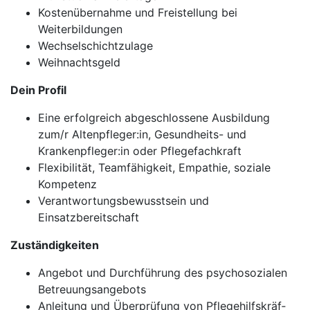
Kostenübernahme und Freistellung bei
Weiterbildungen
Wechselschichtzulage
Weihnachtsgeld
Dein Profil
Eine erfolgreich abgeschlossene Ausbildung
zum/r Altenpfleger:in, Gesundheits- und
Krankenpfleger:in oder Pflegefachkraft
Flexibilität, Teamfähigkeit, Empathie, soziale
Kompetenz
Verantwortungsbewusstsein und
Einsatzbereitschaft
Zuständigkeiten
An­ge­bot und Durch­füh­rung des psy­cho­so­zi­a­len
Be­treu­ungs­an­ge­bots
An­lei­tung und Über­prü­fung von Pfle­ge­hilfs­kräf­