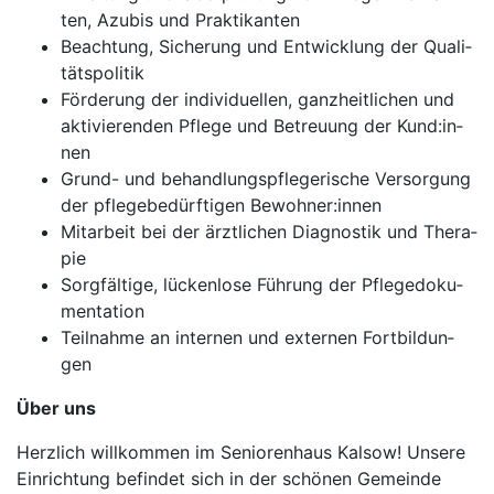
ten, Azu­bis und Prak­ti­kan­ten
Be­ach­tung, Si­che­rung und Ent­wick­lung der Qua­li­
täts­po­li­tik
För­de­rung der in­di­vi­du­el­len, ganz­heit­li­chen und
ak­ti­vie­ren­den Pfle­ge und Be­treu­ung der Kun­d:in­
nen
Grund- und be­hand­lungs­pfle­ge­ri­sche Ver­sor­gung
der pfle­ge­be­dürf­ti­gen Be­woh­ner:innen
Mit­ar­beit bei der ärzt­li­chen Di­ag­nos­tik und The­ra­
pie
Sorg­fäl­ti­ge, lü­cken­lo­se Füh­rung der Pfle­ge­do­ku­
men­ta­tion
Teil­nah­me an in­ter­nen und ex­ter­nen Fort­bil­dun­
gen
Über uns
Herzlich willkommen im Seniorenhaus Kalsow! Unsere
Einrichtung befindet sich in der schönen Gemeinde