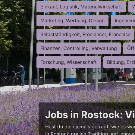
Einkauf, Logistik, Materialwirtschaft
W
Marketing, Werbung, Design
Ingenieu
Selbstständigkeit, Freelancer, Franchise
Finanzen, Controlling, Verwaltung
Öff
Forschung, Wissenschaft
Bildung, Erz
Jobs in Rostock: V
Hast du dich jemals gefragt, wie es wär
In Rostock prallen Tradition und Innova