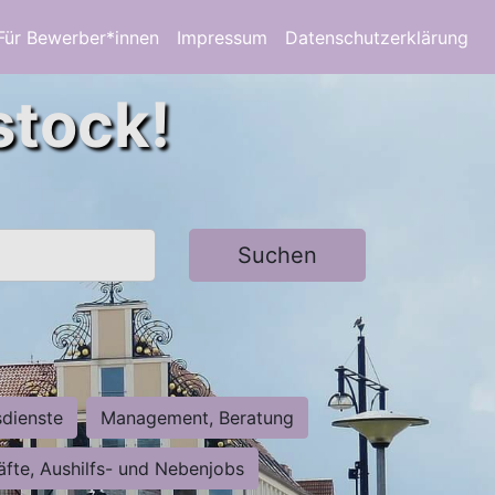
Für Bewerber*innen
Impressum
Datenschutzerklärung
stock!
Suchen
sdienste
Management, Beratung
räfte, Aushilfs- und Nebenjobs