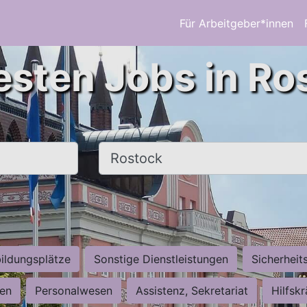
Für Arbeitgeber*innen
esten Jobs in Ro
Ort, Stadt
ildungsplätze
Sonstige Dienstleistungen
Sicherheit
ten
Personalwesen
Assistenz, Sekretariat
Hilfsk