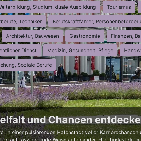
eiterbildung, Studium, duale Ausbildung
Tourismus
rberufe, Techniker
Berufskraftfahrer, Personenbeförder
Architektur, Bauwesen
Gastronomie
Finanzen, Ba
entlicher Dienst
Medizin, Gesundheit, Pflege
Handwe
iehung, Soziale Berufe
ielfalt und Chancen entdeck
e, in einer pulsierenden Hafenstadt voller Karrierechancen
tion auf faszinierende Weise aufeinander. Hier findest du ni