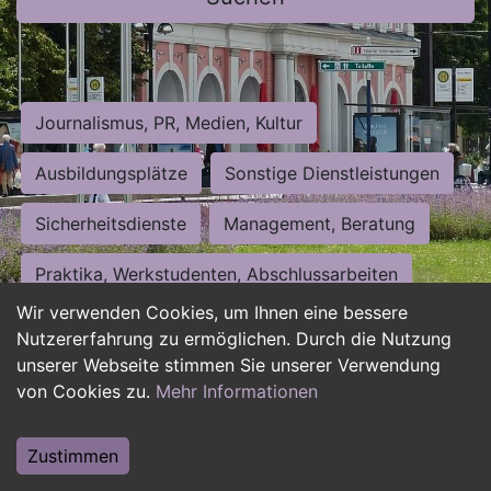
Journalismus, PR, Medien, Kultur
Ausbildungsplätze
Sonstige Dienstleistungen
Sicherheitsdienste
Management, Beratung
Praktika, Werkstudenten, Abschlussarbeiten
Wir verwenden Cookies, um Ihnen eine bessere
Personalwesen
Assistenz, Sekretariat
Nutzererfahrung zu ermöglichen. Durch die Nutzung
unserer Webseite stimmen Sie unserer Verwendung
Hilfskräfte, Aushilfs- und Nebenjobs
von Cookies zu.
Mehr Informationen
Einkauf, Logistik, Materialwirtschaft
Zustimmen
Weiterbildung, Studium, duale Ausbildung