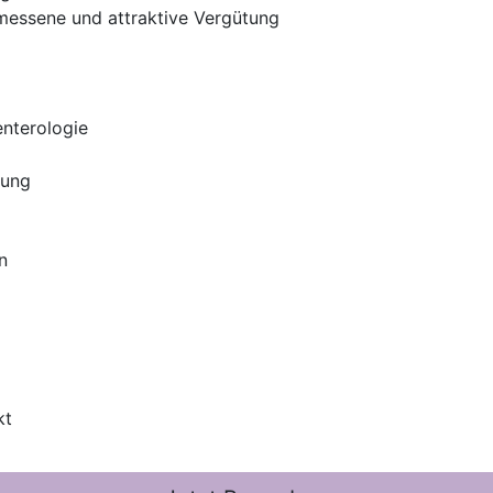
messene und attraktive Vergütung
enterologie
gung
n
kt