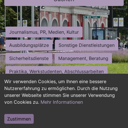
Journalismus, PR, Medien, Kultur
Ausbildungsplätze
Sonstige Dienstleistungen
Sicherheitsdienste
Management, Beratung
Praktika, Werkstudenten, Abschlussarbeiten
Wir verwenden Cookies, um Ihnen eine bessere
Personalwesen
Assistenz, Sekretariat
Nutzererfahrung zu ermöglichen. Durch die Nutzung
unserer Webseite stimmen Sie unserer Verwendung
Hilfskräfte, Aushilfs- und Nebenjobs
von Cookies zu.
Mehr Informationen
Einkauf, Logistik, Materialwirtschaft
Zustimmen
Weiterbildung, Studium, duale Ausbildung