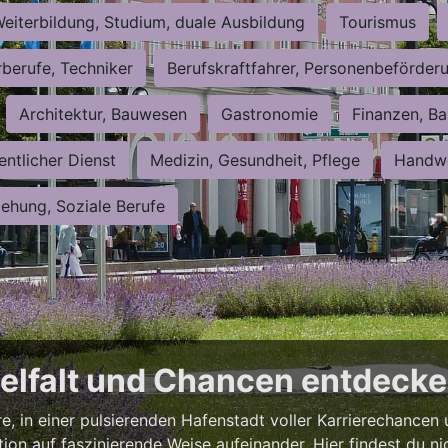
eiterbildung, Studium, duale Ausbildung
Tourismus
rberufe, Techniker
Berufskraftfahrer, Personenbeförder
Architektur, Bauwesen
Gastronomie
Finanzen, Ba
entlicher Dienst
Medizin, Gesundheit, Pflege
Handwe
iehung, Soziale Berufe
ielfalt und Chancen entdeck
e, in einer pulsierenden Hafenstadt voller Karrierechancen
tion auf faszinierende Weise aufeinander. Hier findest du ni