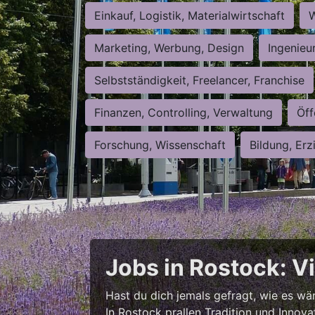
Einkauf, Logistik, Materialwirtschaft
W
Marketing, Werbung, Design
Ingenieu
Selbstständigkeit, Freelancer, Franchise
Finanzen, Controlling, Verwaltung
Öff
Forschung, Wissenschaft
Bildung, Erz
Jobs in Rostock: V
Hast du dich jemals gefragt, wie es wär
In Rostock prallen Tradition und Innova