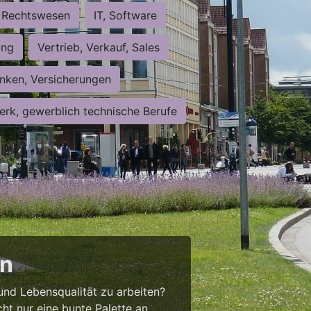
Rechtswesen
IT, Software
ung
Vertrieb, Verkauf, Sales
nken, Versicherungen
rk, gewerblich technische Berufe
en
 und Lebensqualität zu arbeiten?
cht nur eine bunte Palette an