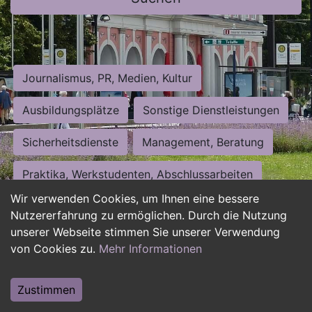
Journalismus, PR, Medien, Kultur
Ausbildungsplätze
Sonstige Dienstleistungen
Sicherheitsdienste
Management, Beratung
Praktika, Werkstudenten, Abschlussarbeiten
Wir verwenden Cookies, um Ihnen eine bessere
Personalwesen
Assistenz, Sekretariat
Nutzererfahrung zu ermöglichen. Durch die Nutzung
unserer Webseite stimmen Sie unserer Verwendung
Hilfskräfte, Aushilfs- und Nebenjobs
von Cookies zu.
Mehr Informationen
Einkauf, Logistik, Materialwirtschaft
Zustimmen
Weiterbildung, Studium, duale Ausbildung