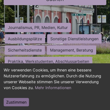
Journalismus, PR, Medien, Kultur
Ausbildungsplätze
Sonstige Dienstleistungen
Sicherheitsdienste
Management, Beratung
Praktika, Werkstudenten, Abschlussarbeiten
Wir verwenden Cookies, um Ihnen eine bessere
Personalwesen
Assistenz, Sekretariat
Nutzererfahrung zu ermöglichen. Durch die Nutzung
unserer Webseite stimmen Sie unserer Verwendung
Hilfskräfte, Aushilfs- und Nebenjobs
von Cookies zu.
Mehr Informationen
Einkauf, Logistik, Materialwirtschaft
Zustimmen
Weiterbildung, Studium, duale Ausbildung